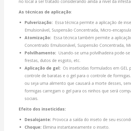
no local a ser tratado considerando ainda a nível da infest
As técnicas de aplicação
:
Pulverização:
Essa técnica permite a aplicação de ins
Emulsionável, Suspensão Concentrada, Micro-encapsula
Atomização:
Essa técnica também permite a aplicação 
Concentrado Emulsionável, Suspensão Concentrada, Mi
Polvilhamento:
Usando-se uma polvilhadeira pode-se 
frestas, dutos de esgoto, etc.
Aplicação de gel:
Os inseticidas formulados em GEL p
controle de baratas e o gel para o controle de formiga
ou seja uma alimento que causará a morte desses, sen
formigas carregam o gel para os ninhos que será compa
sociais.
Efeito dos inseticidas:
Desalojante:
Provoca a saída do inseto de seu esconde
Choque:
Elimina instantaneamente o inseto.