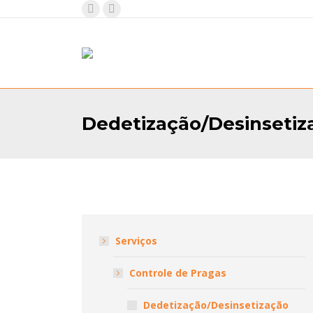
Facebook
YouTube
page
page
opens
opens
in
in
new
new
window
window
Dedetização/Desinsetiz
Serviços
Controle de Pragas
Dedetização/Desinsetização