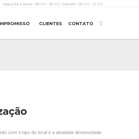
Segunda a Sexta: 08:00 - 18:00 | Sábado: 08:00 - 12:00
OMPROMISSO
CLIENTES
CONTATO
Search:
zação
rdo com o tipo do local e a atividade desenvolvida