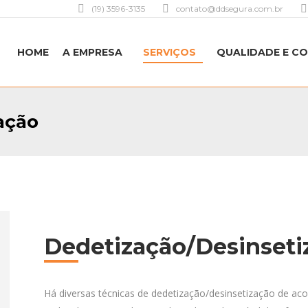
(19) 3596-3135
contato@ddsegura.com.br
HOME
A EMPRESA
SERVIÇOS
QUALIDADE E C
ação
Dedetização/Desinseti
Há diversas técnicas de dedetização/desinsetização de aco